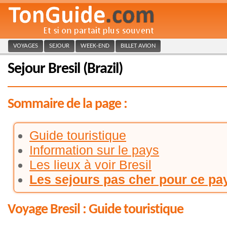
VOYAGES
SEJOUR
WEEK-END
BILLET AVION
Sejour Bresil (Brazil)
Sommaire de la page :
Guide touristique
Information sur le pays
Les lieux à voir Bresil
Les sejours pas cher pour ce pa
Voyage Bresil : Guide touristique