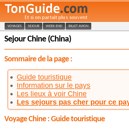
VOYAGES
SEJOUR
WEEK-END
BILLET AVION
Sejour Chine (China)
Sommaire de la page :
Guide touristique
Information sur le pays
Les lieux à voir Chine
Les sejours pas cher pour ce pa
Voyage Chine : Guide touristique