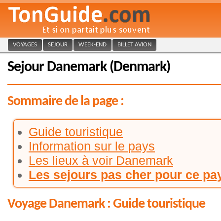
VOYAGES
SEJOUR
WEEK-END
BILLET AVION
Sejour Danemark (Denmark)
Sommaire de la page :
Guide touristique
Information sur le pays
Les lieux à voir Danemark
Les sejours pas cher pour ce pa
Voyage Danemark : Guide touristique