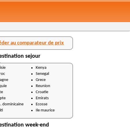
éder au comparateur de prix
estination sejour
isie
Kenya
roc
Senegal
agne
Grece
quie
Reunion
te
Croatie
pte
Emirats
. dominicaine
Ecosse
ti
Ile maurice
estination week-end