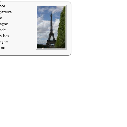
nce
leterre
ie
agne
ande
s-bas
ogne
roc