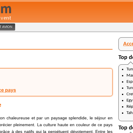
ET AVION
Acc
Top d
Tun
Ma
Esp
Tur
ce pays
Cre
Egy
e
Rép
Tahi
tion chaleureuse et par un paysage splendide, le séjour en
récier pleinement. La culture haute en couleur de ce pays
Top d
râce à des natifs qui la perpétuent dévotement. Entre les