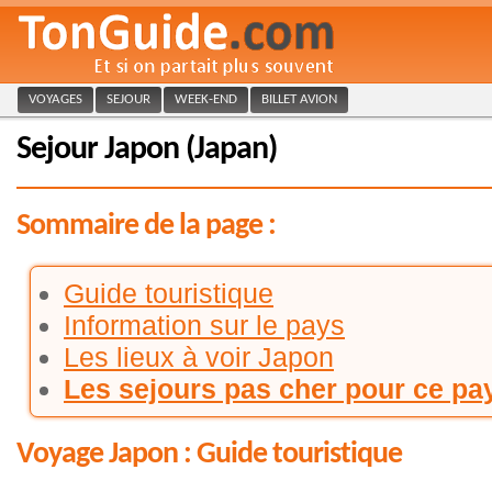
VOYAGES
SEJOUR
WEEK-END
BILLET AVION
Sejour Japon (Japan)
Sommaire de la page :
Guide touristique
Information sur le pays
Les lieux à voir Japon
Les sejours pas cher pour ce pa
Voyage Japon : Guide touristique