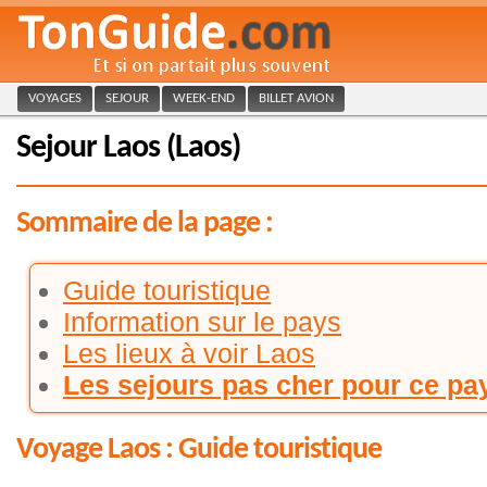
VOYAGES
SEJOUR
WEEK-END
BILLET AVION
Sejour Laos (Laos)
Sommaire de la page :
Guide touristique
Information sur le pays
Les lieux à voir Laos
Les sejours pas cher pour ce pa
Voyage Laos : Guide touristique