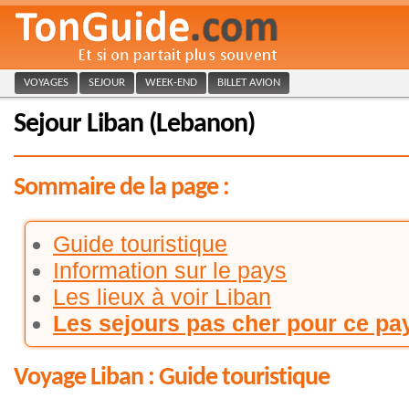
VOYAGES
SEJOUR
WEEK-END
BILLET AVION
Sejour Liban (Lebanon)
Sommaire de la page :
Guide touristique
Information sur le pays
Les lieux à voir Liban
Les sejours pas cher pour ce pa
Voyage Liban : Guide touristique