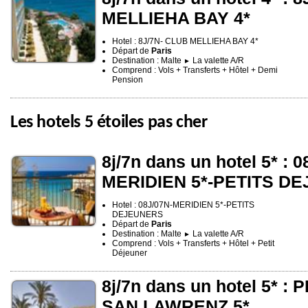
MELLIEHA BAY 4*
Hotel : 8J/7N- CLUB MELLIEHA BAY 4*
Départ de
Paris
Destination : Malte
La valette A/R
►
Comprend : Vols + Transferts + Hôtel + Demi
Pension
Les hotels 5 étoiles pas cher
8j/7n dans un hotel 5* : 
MERIDIEN 5*-PETITS D
Hotel : 08J/07N-MERIDIEN 5*-PETITS
DEJEUNERS
Départ de
Paris
Destination : Malte
La valette A/R
►
Comprend : Vols + Transferts + Hôtel + Petit
Déjeuner
8j/7n dans un hotel 5* :
SAN LAWRENZ 5*