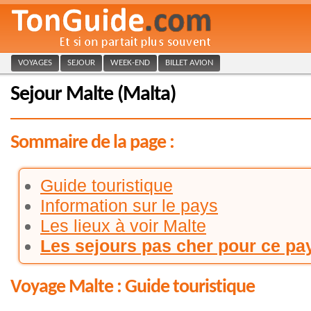
VOYAGES
SEJOUR
WEEK-END
BILLET AVION
Sejour Malte (Malta)
Sommaire de la page :
Guide touristique
Information sur le pays
Les lieux à voir Malte
Les sejours pas cher pour ce pa
Voyage Malte : Guide touristique