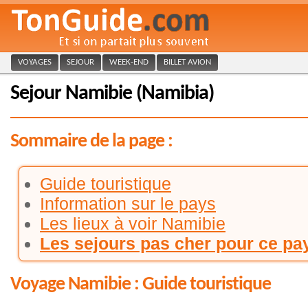
VOYAGES
SEJOUR
WEEK-END
BILLET AVION
Sejour Namibie (Namibia)
Sommaire de la page :
Guide touristique
Information sur le pays
Les lieux à voir Namibie
Les sejours pas cher pour ce pa
Voyage Namibie : Guide touristique