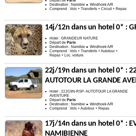
Départ de
Paris
Destination : Namibie
Windhoek A/R
►
Comprend : Vols + Transferts + Circuit + Repas
14j/12n dans un hotel 0* 
Hotel : GRANDEUR NATURE
Départ de
Paris
Destination : Namibie
Windhoek A/R
►
Comprend : Vols + Transferts + Autotour +
Repas + Loc. voiture
22j/19n dans un hotel 0* : 2
AUTOTOUR LA GRANDE AV
Hotel : 22J/19N-RSP- AUTOTOUR LA GRANDE
AVENTURE
Départ de
Paris
Destination : Namibie
Windhoek A/R
►
Comprend : Vols + Autotour + Repas
17j/14n dans un hotel 0* : 
NAMIBIENNE