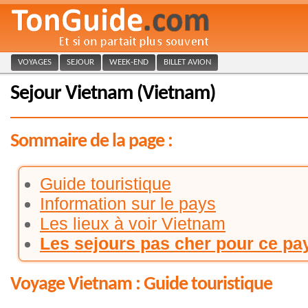
VOYAGES
SEJOUR
WEEK-END
BILLET AVION
Sejour Vietnam (Vietnam)
Sommaire de la page :
Guide touristique
Information sur le pays
Les lieux à voir Vietnam
Les sejours pas cher pour ce pa
Voyage Vietnam : Guide touristique