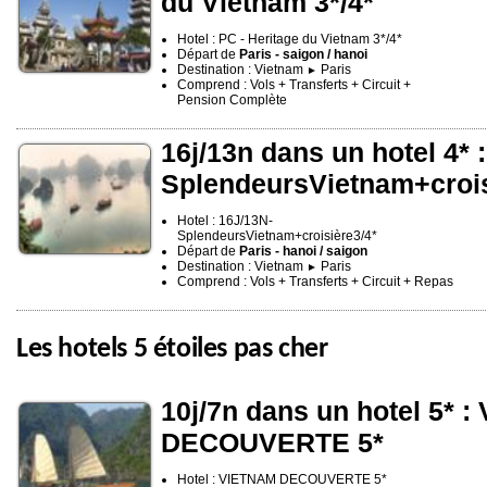
du Vietnam 3*/4*
Hotel : PC - Heritage du Vietnam 3*/4*
Départ de
Paris - saigon / hanoi
Destination : Vietnam
Paris
►
Comprend : Vols + Transferts + Circuit +
Pension Complète
16j/13n dans un hotel 4* 
SplendeursVietnam+crois
Hotel : 16J/13N-
SplendeursVietnam+croisière3/4*
Départ de
Paris - hanoi / saigon
Destination : Vietnam
Paris
►
Comprend : Vols + Transferts + Circuit + Repas
Les hotels 5 étoiles pas cher
10j/7n dans un hotel 5* 
DECOUVERTE 5*
Hotel : VIETNAM DECOUVERTE 5*