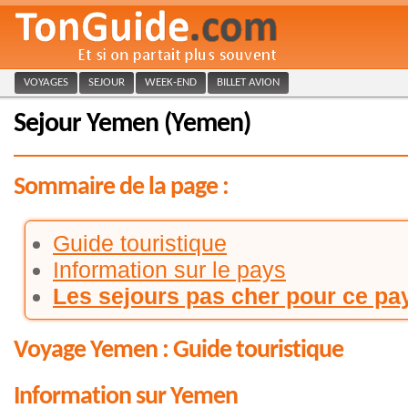
VOYAGES
SEJOUR
WEEK-END
BILLET AVION
Sejour Yemen (Yemen)
Sommaire de la page :
Guide touristique
Information sur le pays
Les sejours pas cher pour ce pa
Voyage Yemen : Guide touristique
Information sur Yemen