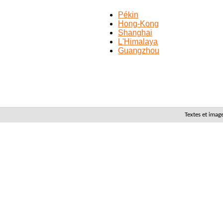
Pékin
Hong-Kong
Shanghai
L'Himalaya
Guangzhou
Textes et imag