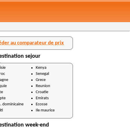
éder au comparateur de prix
estination sejour
isie
Kenya
roc
Senegal
agne
Grece
quie
Reunion
te
Croatie
pte
Emirats
. dominicaine
Ecosse
ti
Ile maurice
estination week-end