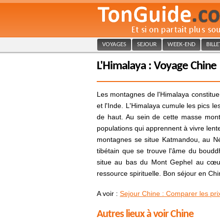
VOYAGES
SEJOUR
WEEK-END
BILL
L'Himalaya : Voyage Chine
Les montagnes de l'Himalaya constituent 
et l'Inde. L'Himalaya cumule les pics 
de haut. Au sein de cette masse monta
populations qui apprennent à vivre le
montagnes se situe Katmandou, au Né
tibétain que se trouve l'âme du boudd
situe au bas du Mont Gephel au cœur 
ressource spirituelle. Bon séjour en Chi
A voir :
Sejour Chine : Comparer les pri
Autres lieux à voir Chine