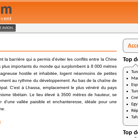
ET AVION
Acc
la barrière qui a permis d'éviter les conflits entre la Chine
Top d
les plus importants du monde qui surplombent à 8 000 mètres
Tun
gneuse hostile et inhabitée, logent néanmoins de petites
Ma
ntement au rythme du développement. Au bas de la chaîne de
Esp
pal. C'est à Lhassa, emplacement le plus vénéré du pays
Tur
hisme tibétain. Le lieu élevé à 3500 mètres de hauteur, se
Cre
d'une vallée paisible et enchanteresse, idéale pour une
Egy
ne.
Rép
Tahi
x
Top d