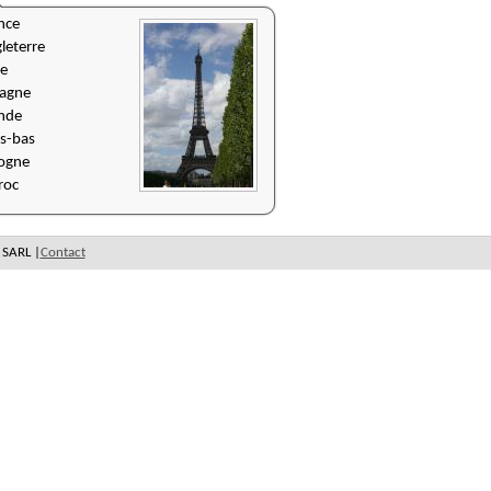
nce
leterre
ie
agne
ande
s-bas
ogne
roc
 SARL |
Contact