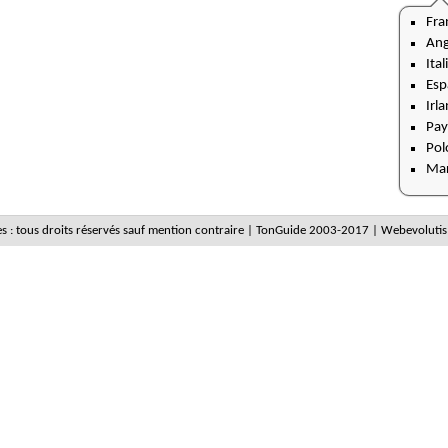
Fra
Ang
Ital
Esp
Irl
Pay
Pol
Ma
es : tous droits réservés sauf mention contraire | TonGuide 2003-2017 | Webevolutis