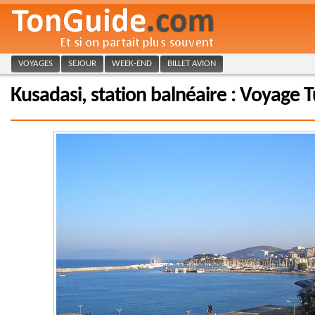
VOYAGES
SEJOUR
WEEK-END
BILLET AVION
Kusadasi, station balnéaire : Voyage 