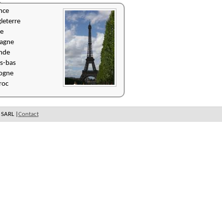
nce
leterre
ie
agne
ande
s-bas
ogne
roc
 SARL |
Contact