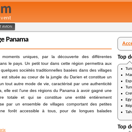
ET AVION
age Panama
Acc
moments uniques, par la découverte des différentes
Top d
s le pays. Un petit tour dans cette région permettra aux
Tun
r quelques sociétés traditionnelles basées dans des villages
Ma
le est située au coeur de la jungle du Darien et constitue un
Esp
un tout autre mode de vie, caractérisé par une authenticité
Tur
na, elle est l'une des régions du Panama à avoir gagné une
Cre
ère totale et qui se constitue une entité entièrement
Egy
se par un ensemble de villages comportant des petites
Rép
ne forêt accessible à tous, pour de longues balades
Tahi
Top d
rix