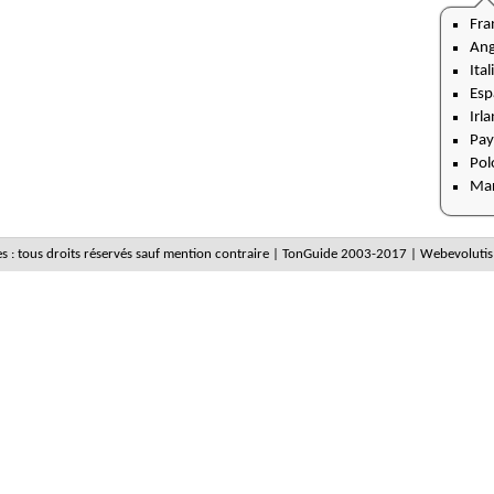
Fra
Ang
Ital
Esp
Irl
Pay
Pol
Ma
es : tous droits réservés sauf mention contraire | TonGuide 2003-2017 | Webevolutis