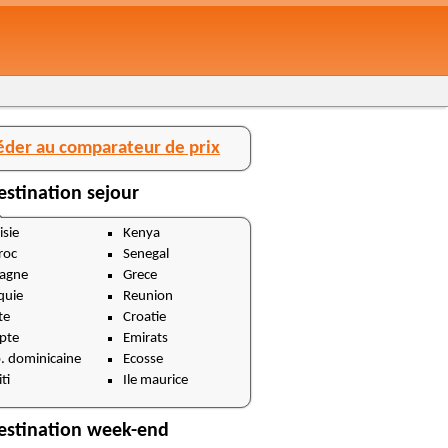
éder au comparateur de prix
estination sejour
isie
Kenya
roc
Senegal
agne
Grece
quie
Reunion
te
Croatie
pte
Emirats
. dominicaine
Ecosse
ti
Ile maurice
estination week-end