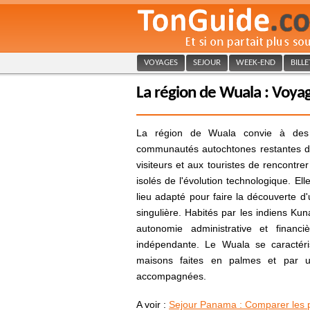
VOYAGES
SEJOUR
WEEK-END
BILL
La région de Wuala : Voy
La région de Wuala convie à des 
communautés autochtones restantes dan
visiteurs et aux touristes de rencontre
isolés de l'évolution technologique. El
lieu adapté pour faire la découverte d'
singulière. Habités par les indiens Ku
autonomie administrative et financi
indépendante. Le Wuala se caractéri
maisons faites en palmes et par u
accompagnées.
A voir :
Sejour Panama : Comparer les p