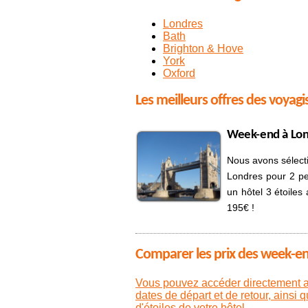
Londres
Bath
Brighton & Hove
York
Oxford
Les meilleurs offres des voyagi
Week-end à Lond
Nous avons sélec
Londres pour 2 pe
un hôtel 3 étoiles
195€ !
Comparer les prix des week-e
Vous pouvez accéder directement 
dates de départ et de retour, ainsi 
d'étoiles de votre hôtel