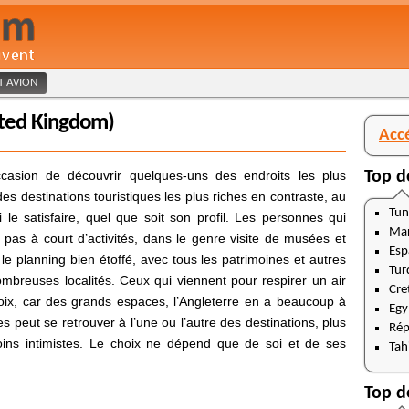
ET AVION
ted Kingdom)
Acc
casion de découvrir quelques-uns des endroits les plus
Top d
es destinations touristiques les plus riches en contraste, au
Tun
le satisfaire, quel que soit son profil. Les personnes qui
Ma
 pas à court d’activités, dans le genre visite de musées et
Esp
le planning bien étoffé, avec tous les patrimoines et autres
Tur
mbreuses localités. Ceux qui viennent pour respirer un air
Cre
hoix, car des grands espaces, l’Angleterre en a beaucoup à
Egy
s peut se retrouver à l’une ou l’autre des destinations, plus
Rép
ins intimistes. Le choix ne dépend que de soi et de ses
Tahi
Top d