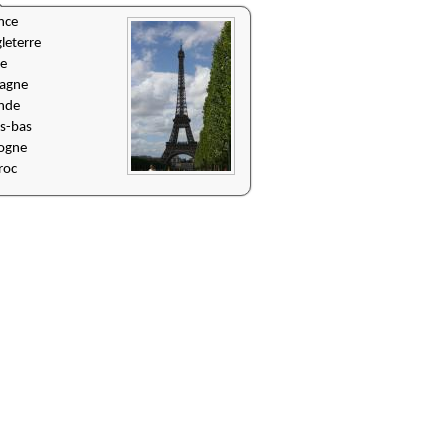
nce
leterre
ie
agne
ande
s-bas
ogne
roc