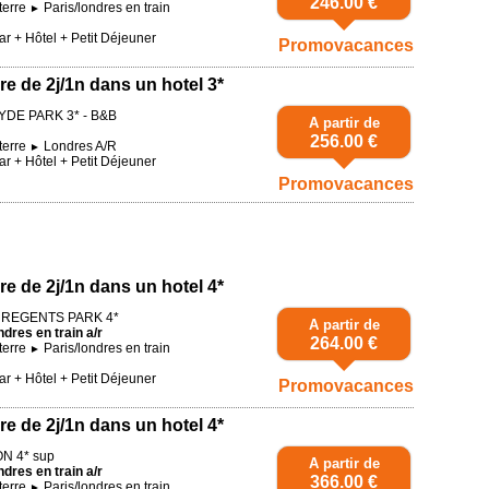
246.00 €
terre
Paris/londres en train
►
r + Hôtel + Petit Déjeuner
Promovacances
re de 2j/1n dans un hotel 3*
YDE PARK 3* - B&B
A partir de
256.00 €
terre
Londres A/R
►
r + Hôtel + Petit Déjeuner
Promovacances
re de 2j/1n dans un hotel 4*
S REGENTS PARK 4*
A partir de
ndres en train a/r
264.00 €
terre
Paris/londres en train
►
r + Hôtel + Petit Déjeuner
Promovacances
re de 2j/1n dans un hotel 4*
N 4* sup
A partir de
ndres en train a/r
366.00 €
terre
Paris/londres en train
►