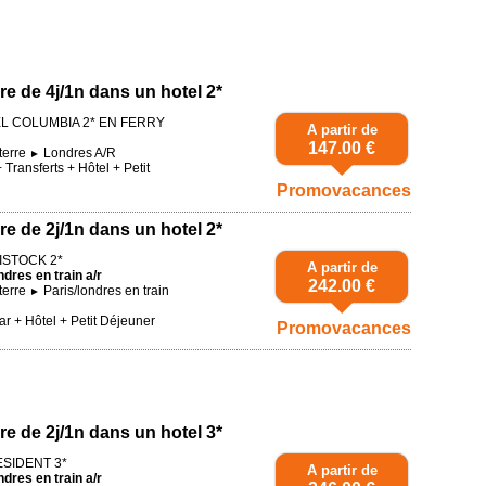
re de 4j/1n dans un hotel 2*
TEL COLUMBIA 2* EN FERRY
A partir de
147.00 €
terre
Londres A/R
►
Transferts + Hôtel + Petit
Promovacances
re de 2j/1n dans un hotel 2*
VISTOCK 2*
A partir de
ndres en train a/r
242.00 €
terre
Paris/londres en train
►
r + Hôtel + Petit Déjeuner
Promovacances
re de 2j/1n dans un hotel 3*
ESIDENT 3*
A partir de
ndres en train a/r