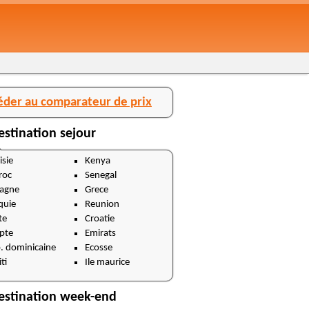
éder au comparateur de prix
estination sejour
isie
Kenya
roc
Senegal
agne
Grece
quie
Reunion
te
Croatie
pte
Emirats
. dominicaine
Ecosse
ti
Ile maurice
estination week-end