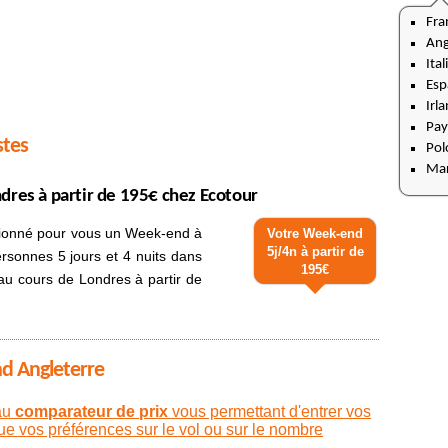
Fra
Ang
Ital
Esp
Irl
Pay
stes
Pol
Ma
res à partir de 195€ chez Ecotour
tionné pour vous un Week-end à
Votre Week-end
5j/4n à partir de
rsonnes 5 jours et 4 nuits dans
195€
 au cours de Londres à partir de
nd Angleterre
au
comparateur de prix
vous permettant d'entrer vos
que vos préférences sur le vol ou sur le nombre